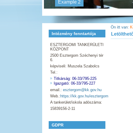
Example 2
Ön itt van:
K
Intézmény fenntartója
Letölthe
ESZTERGOMI TANKERÜLETI
KÖZPONT
2500 Esztergom Széchenyi tér
6.
képviseli: Muszela Szabolcs
Tel.:
Titkárság: 06-33/795-225
Igazgató: 06-33/795-227
email.:
esztergom@kk.gov.hu
Web.:
https://kk.gov.hu/esztergom
A tankerület/iskola adószáma:
15839156-2-11
GDPR