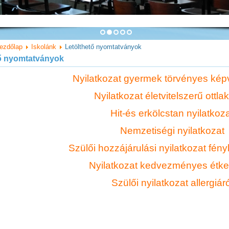
ezdőlap
Iskolánk
Letölthető nyomtatványok
tő nyomtatványok
Nyilatkozat gyermek törvényes képv
Nyilatkozat életvitelszerű ottla
Hit-és erkölcstan nyilatkoz
Nemzetiségi nyilatkozat
Szülői hozzájárulási nyilatkozat fén
Nyilatkozat kedvezményes étke
Szülői nyilatkozat allergiáró