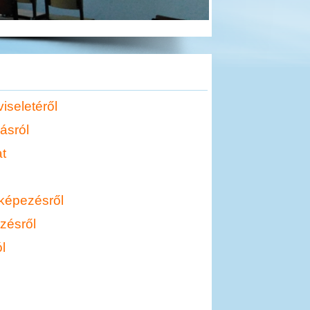
iseletéről
kásról
at
yképezésről
zésről
l