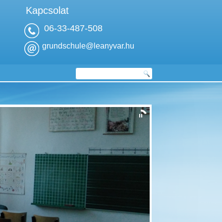
Kapcsolat
06-33-487-508
grundschule@leanyvar.hu