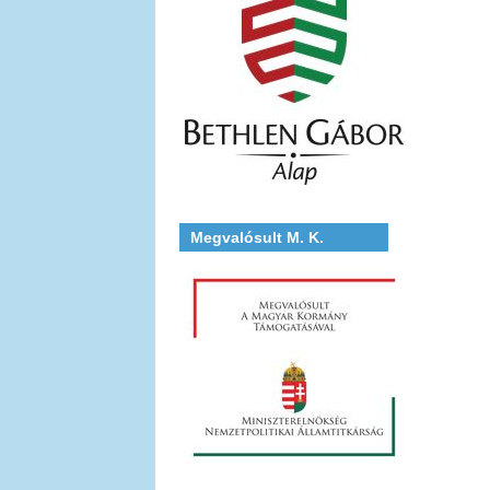
Megvalósult M. K.