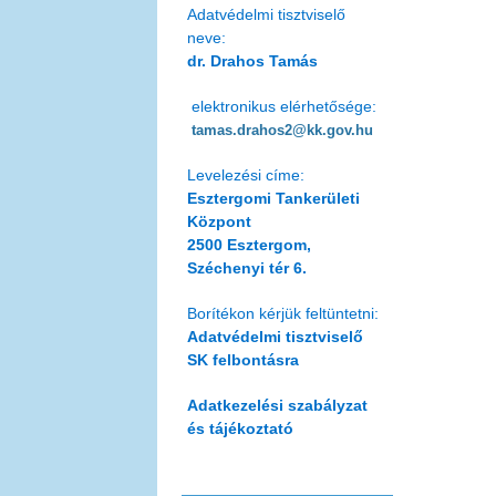
Adatvédelmi tisztviselő
neve:
dr. Drahos Tamás
elektronikus elérhetősége:
tamas.drahos2@kk.gov.hu
Levelezési címe:
Esztergomi Tankerületi
Központ
2500 Esztergom,
Széchenyi tér 6.
Borítékon kérjük feltüntetni:
Adatvédelmi tisztviselő
SK felbontásra
Adatkezelési szabályzat
és tájékoztató