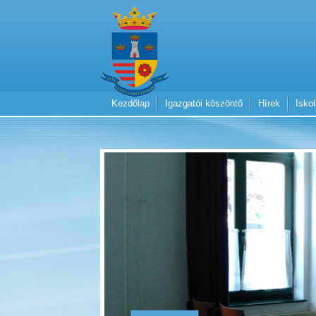
Kezdőlap
Igazgatói köszöntő
Hírek
Isko