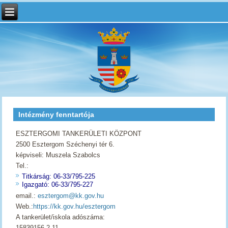
Intézmény fenntartója
ESZTERGOMI TANKERÜLETI KÖZPONT
2500 Esztergom Széchenyi tér 6.
képviseli: Muszela Szabolcs
Tel.:
Titkárság: 06-33/795-225
Igazgató: 06-33/795-227
email.:
esztergom@kk.gov.hu
Web.:
https://kk.gov.hu/esztergom
A tankerület/iskola adószáma:
15839156-2-11