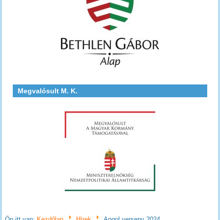
Megvalósult M. K.
Ön itt van:
Kezdőlap
Hírek
Angol verseny 2024