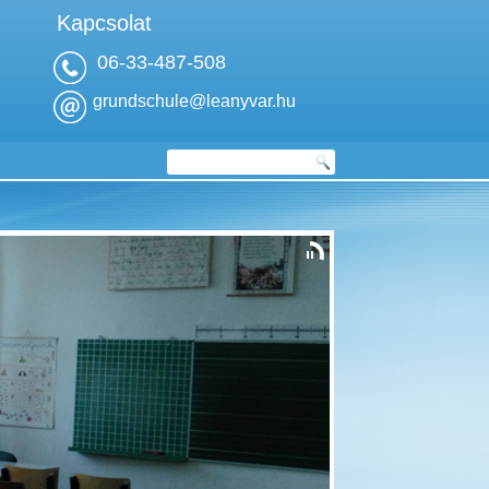
Kapcsolat
06-33-487-508
grundschule@leanyvar.hu