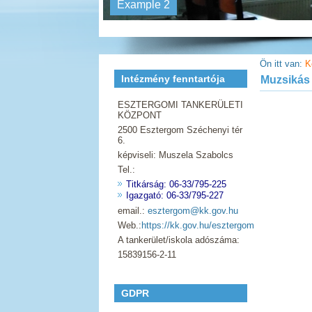
Example 2
Ön itt van:
K
Intézmény fenntartója
Muzsikás
ESZTERGOMI TANKERÜLETI
KÖZPONT
2500 Esztergom Széchenyi tér
6.
képviseli: Muszela Szabolcs
Tel.:
Titkárság: 06-33/795-225
Igazgató: 06-33/795-227
email.:
esztergom@kk.gov.hu
Web.:
https://kk.gov.hu/esztergom
A tankerület/iskola adószáma:
15839156-2-11
GDPR