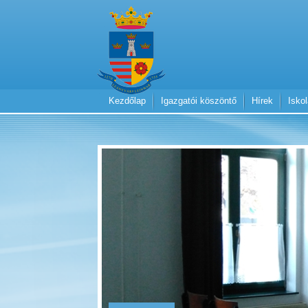
Kezdőlap
Igazgatói köszöntő
Hírek
Isko