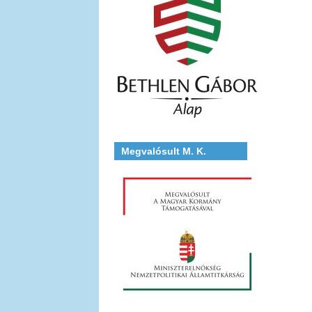
Megvalósult M. K.