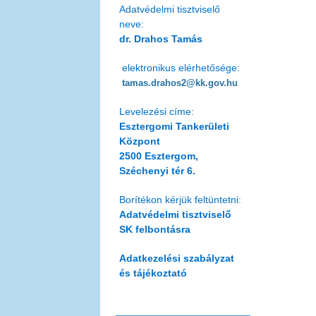
Adatvédelmi tisztviselő
neve:
dr. Drahos Tamás
elektronikus elérhetősége:
tamas.drahos2@kk.gov.hu
Levelezési címe:
Esztergomi Tankerületi
Központ
2500 Esztergom,
Széchenyi tér 6.
Borítékon kérjük feltüntetni:
Adatvédelmi tisztviselő
SK felbontásra
Adatkezelési szabályzat
és tájékoztató